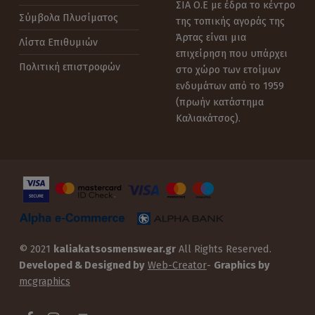
ΣΙΑ Ο.Ε με έδρα το κέντρο
Σύμβολα Πλυσίματος
της τοπικής αγοράς της
Άρτας είναι μια
Λίστα Επιθυμιών
επιχείρηση που υπάρχει
Πολιτική επιστροφών
στο χώρο των ετοίμων
ενδυμάτων από το 1959
(πρωήν κατάστημα
Καλιακάτσος).
© 2021
kaliakatsosmenswear.gr
All Rights Reserved.
Developed & Designed by
Web-Creator
-
Graphics by
mcgraphics
WebMan Design on Facebook
WebMan Design on Instagram
Back to top ↑