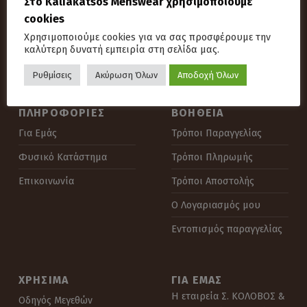
Στο Kaliakatsos Menswear χρησιμοποιούμε
cookies
Αναζήτηση για:
Χρησιμοποιούμε cookies για να σας προσφέρουμε την
καλύτερη δυνατή εμπειρία στη σελίδα μας.
Ρυθμίσεις
Ακύρωση Όλων
Αποδοχή Όλων
ΠΛΗΡΟΦΟΡΊΕΣ
ΒΟΉΘΕΙΑ
Για Εμάς
Τρόποι Παραγγελίας
Φυσικό Κατάστημα
Τρόποι Πληρωμής
Επικοινωνία
Τρόποι Αποστολής
Ο Λογαριασμός μου
Εντοπισμός παραγγελίας
ΧΡΉΣΙΜΑ
ΓΙΑ ΕΜΆΣ
Η εταιρεία Σ. ΚΟΛΟΒΟΣ &
Οδηγός Μεγεθών