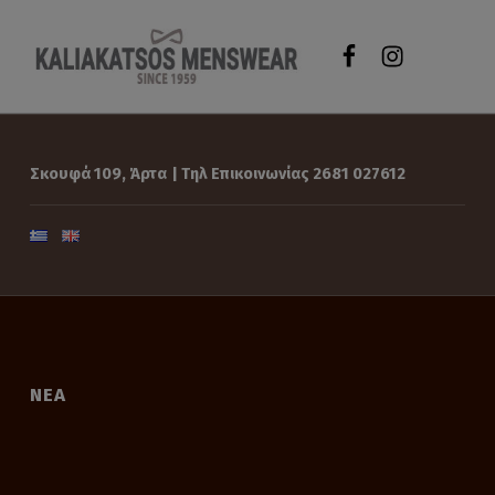
WebMan Desig
WebMan De
Νέα
ΚALIAKATSOS MENSWEAR
ΑΝΔΡΙΚΉ ΈΝΔΥΣΗ
|
Κaliakatsos
MensWear
Σκουφά 109, Άρτα
| Τηλ Επικοινωνίας 2681 027612
ΝΈΑ