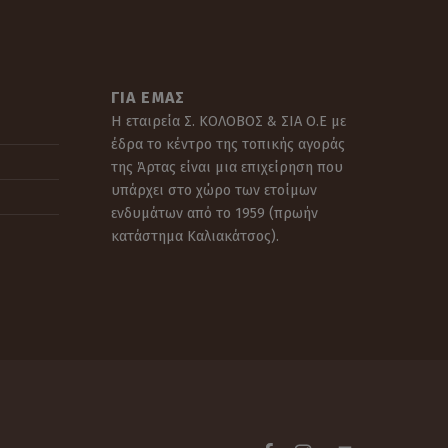
ΓΙΑ ΕΜΆΣ
Η εταιρεία Σ. ΚΟΛΟΒΟΣ & ΣΙΑ Ο.Ε με
έδρα το κέντρο της τοπικής αγοράς
της Άρτας είναι μια επιχείρηση που
υπάρχει στο χώρο των ετοίμων
ενδυμάτων από το 1959 (πρωήν
κατάστημα Καλιακάτσος).
WebMan Design on Facebook
WebMan Design on Instagram
Back to top ↑