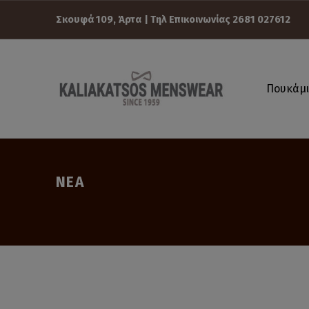
Σκουφά 109, Άρτα
| Τηλ Επικοινωνίας 2681 027612
Νέα
ΚALIAKATSOS MENSWEAR
Πουκάμ
ΑΝΔΡΙΚΉ ΈΝΔΥΣΗ
|
Κaliakatso
MensWear
ΝΈΑ