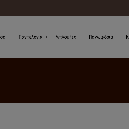
ισα
Παντελόνια
Μπλούζες
Πανωφόρια
Κ
s