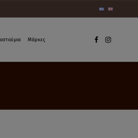
WebMan Desig
WebMan De
οστούμια
Μάρκες