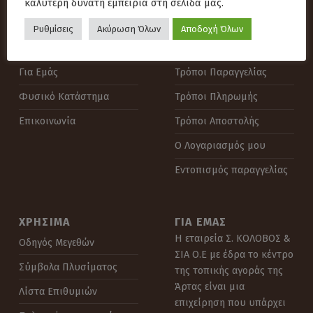
καλύτερη δυνατή εμπειρία στη σελίδα μας.
Ρυθμίσεις
Ακύρωση Όλων
Αποδοχή Όλων
ΠΛΗΡΟΦΟΡΊΕΣ
ΒΟΉΘΕΙΑ
Για Εμάς
Τρόποι Παραγγελίας
Φυσικό Κατάστημα
Τρόποι Πληρωμής
Επικοινωνία
Τρόποι Αποστολής
Ο Λογαριασμός μου
Εντοπισμός παραγγελίας
ΧΡΉΣΙΜΑ
ΓΙΑ ΕΜΆΣ
Η εταιρεία Σ. ΚΟΛΟΒΟΣ &
Οδηγός Μεγεθών
ΣΙΑ Ο.Ε με έδρα το κέντρο
Σύμβολα Πλυσίματος
της τοπικής αγοράς της
Άρτας είναι μια
Λίστα Επιθυμιών
επιχείρηση που υπάρχει